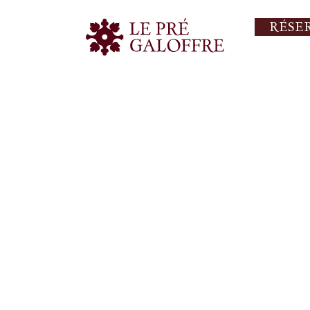
SÉJOUR DE CHARME
RÉSE
À NÎMES