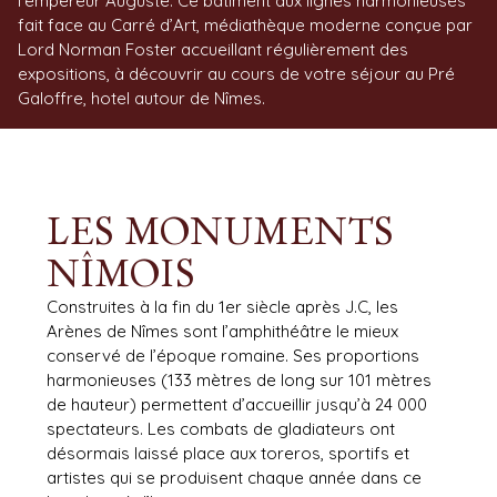
l’empereur Auguste. Ce bâtiment aux lignes harmonieuses
fait face au Carré d’Art, médiathèque moderne conçue par
Lord Norman Foster accueillant régulièrement des
expositions, à découvrir au cours de votre séjour au Pré
Galoffre, hotel autour de Nîmes.
LES MONUMENTS
NÎMOIS
Construites à la fin du 1er siècle après J.C, les
Arènes de Nîmes sont l’amphithéâtre le mieux
conservé de l’époque romaine. Ses proportions
harmonieuses (133 mètres de long sur 101 mètres
de hauteur) permettent d’accueillir jusqu’à 24 000
spectateurs. Les combats de gladiateurs ont
désormais laissé place aux toreros, sportifs et
artistes qui se produisent chaque année dans ce